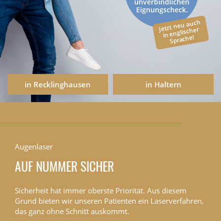
unverbindlichen
Eignungscheck.
Jetzt neu auch
in englischer
Sprache!
in Recklinghausen
in Haltern
Augenlaser
AUF NUMMER SICHER
Sicherheit hat immer oberste Priorität. Aus diesem
Grund bieten wir unseren Patienten ein Laserverfahren,
das ganz ohne Schnitt auskommt.