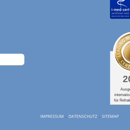
2
Ausg
internati
für Refrak
IMPRESSUM
DATENSCHUTZ
SITEMAP